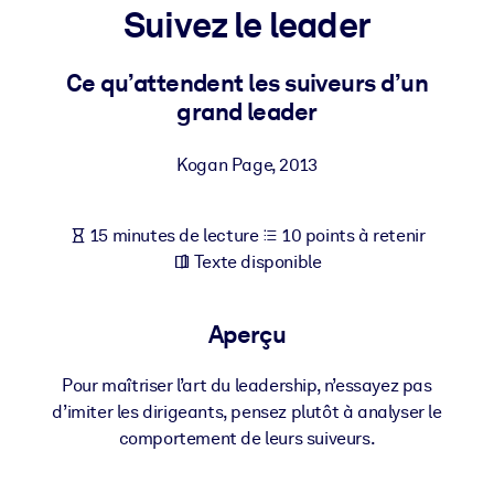
Bâtissez une main-d'œuvre plus saine et plus résiliente.
Suivez le leader
Ce qu’attendent les suiveurs d’un
PAR SYSTÈME
Pour LMS/LXP
grand leader
Intégrez des connaissances vérifiées et concises dans votre
LMS/LXP pour de meilleurs résultats d'apprentissage.
Kogan Page
,
2013
Pour bibliothèques d'entreprise
15 minutes de lecture
10 points à retenir
Enrichissez votre bibliothèque d'entreprise avec des connaissanc
Texte disponible
commerciales fiables et prêtes à l'emploi.
Pour les systèmes d’IA
Aperçu
Alimentez vos systèmes d'IA avec des connaissances fiables et
structurées pour améliorer les résultats.
Pour maîtriser l’art du leadership, n’essayez pas
d’imiter les dirigeants, pensez plutôt à analyser le
comportement de leurs suiveurs.