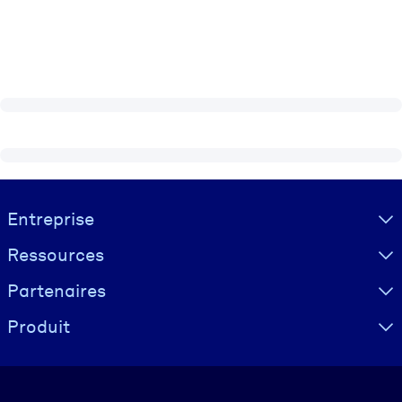
Visually hidden Text
Entreprise
Ressources
Partenaires
Produit
Langue