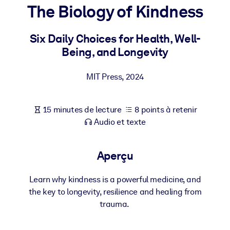
Bâtissez une main-d'œuvre plus saine et plus résiliente.
The Biology of Kindness
Six Daily Choices for Health, Well-
PAR SYSTÈME
Pour LMS/LXP
Being, and Longevity
Intégrez des connaissances vérifiées et concises dans votre
LMS/LXP pour de meilleurs résultats d'apprentissage.
MIT Press
,
2024
Pour bibliothèques d'entreprise
15 minutes de lecture
8 points à retenir
Enrichissez votre bibliothèque d'entreprise avec des connaissanc
Audio et texte
commerciales fiables et prêtes à l'emploi.
Pour les systèmes d’IA
Aperçu
Alimentez vos systèmes d'IA avec des connaissances fiables et
structurées pour améliorer les résultats.
Learn why kindness is a powerful medicine, and
the key to longevity, resilience and healing from
trauma.