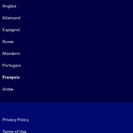
Anglais
Allemand
Espagnol
Russe
Mandarin
Portugais
Français
Arabe
Footer legal
Privacy Policy
Terms of Use