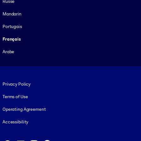
Russe
Mandarin
Portugais
Français
Arabe
Footer legal
Privacy Policy
Terms of Use
Operating Agreement
Accessibility
Social and Apps