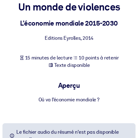
Bâtissez une main-d'œuvre plus saine et plus résiliente.
Un monde de violences
L’économie mondiale 2015-2030
PAR SYSTÈME
Pour LMS/LXP
Editions Eyrolles
,
2014
Intégrez des connaissances vérifiées et concises dans votre
LMS/LXP pour de meilleurs résultats d'apprentissage.
Pour bibliothèques d'entreprise
15 minutes de lecture
10 points à retenir
Texte disponible
Enrichissez votre bibliothèque d'entreprise avec des connaissanc
commerciales fiables et prêtes à l'emploi.
Aperçu
Pour les systèmes d’IA
Alimentez vos systèmes d'IA avec des connaissances fiables et
Où va l’économie mondiale ?
structurées pour améliorer les résultats.
Le fichier audio du résumé n'est pas disponible