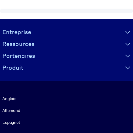
Visually hidden Text
Entreprise
Ressources
Partenaires
Produit
Langue
Anglais
Allemand
Espagnol