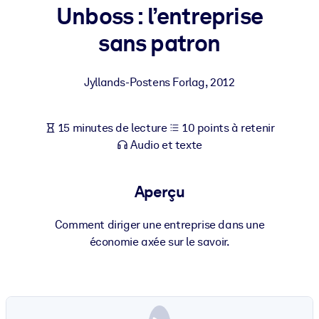
Bâtissez une main-d'œuvre plus saine et plus résiliente.
Unboss : l’entreprise
sans patron
PAR SYSTÈME
Pour LMS/LXP
Jyllands-Postens Forlag
,
2012
Intégrez des connaissances vérifiées et concises dans votre
LMS/LXP pour de meilleurs résultats d'apprentissage.
15 minutes de lecture
10 points à retenir
Pour bibliothèques d'entreprise
Audio et texte
Enrichissez votre bibliothèque d'entreprise avec des connaissanc
commerciales fiables et prêtes à l'emploi.
Aperçu
Pour les systèmes d’IA
Alimentez vos systèmes d'IA avec des connaissances fiables et
Comment diriger une entreprise dans une
structurées pour améliorer les résultats.
économie axée sur le savoir.