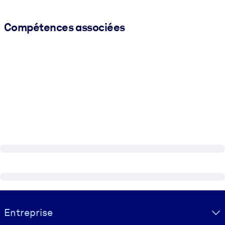
Compétences associées
Visually hidden Text
Entreprise