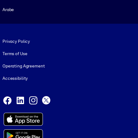
Arabe
Footer legal
Privacy Policy
Terms of Use
Operating Agreement
Accessibility
Social and Apps
Facebook
LinkedIn
Instagram
X