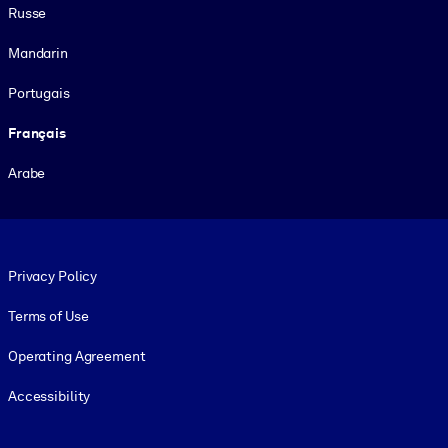
Russe
Mandarin
Portugais
Français
Arabe
Footer legal
Privacy Policy
Terms of Use
Operating Agreement
Accessibility
Social and Apps