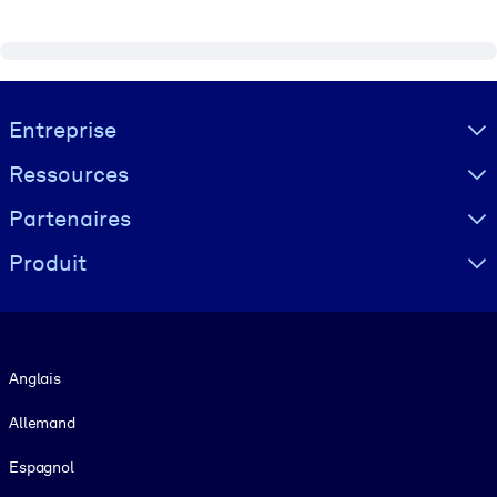
Visually hidden Text
Entreprise
Ressources
Partenaires
Produit
Langue
Anglais
Allemand
Espagnol