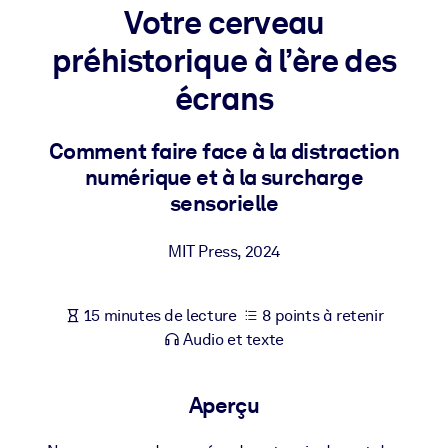
Bâtissez une main-d'œuvre plus saine et plus résiliente.
Votre cerveau
préhistorique à l’ère des
PAR SYSTÈME
écrans
Pour LMS/LXP
Intégrez des connaissances vérifiées et concises dans votre
Comment faire face à la distraction
LMS/LXP pour de meilleurs résultats d'apprentissage.
numérique et à la surcharge
Pour bibliothèques d'entreprise
sensorielle
Enrichissez votre bibliothèque d'entreprise avec des connaissanc
commerciales fiables et prêtes à l'emploi.
MIT Press
,
2024
Pour les systèmes d’IA
Alimentez vos systèmes d'IA avec des connaissances fiables et
15 minutes de lecture
8 points à retenir
structurées pour améliorer les résultats.
Audio et texte
Aperçu