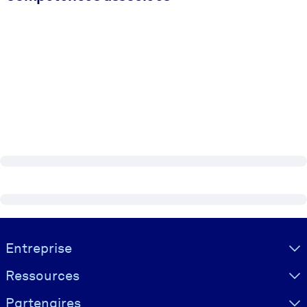
Visually hidden Text
Entreprise
Ressources
Partenaires