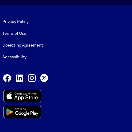
Footer legal
Privacy Policy
Terms of Use
Operating Agreement
Accessibility
Social and Apps
Facebook
LinkedIn
Instagram
X
© 1999-2026, getAbstract