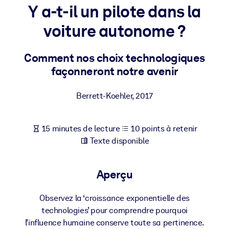
Bâtissez une main-d'œuvre plus saine et plus résiliente.
Y a-t-il un pilote dans la
voiture autonome ?
PAR SYSTÈME
Pour LMS/LXP
Comment nos choix technologiques
Intégrez des connaissances vérifiées et concises dans votre
façonneront notre avenir
LMS/LXP pour de meilleurs résultats d'apprentissage.
Pour bibliothèques d'entreprise
Berrett-Koehler
,
2017
Enrichissez votre bibliothèque d'entreprise avec des connaissanc
commerciales fiables et prêtes à l'emploi.
15 minutes de lecture
10 points à retenir
Pour les systèmes d’IA
Texte disponible
Alimentez vos systèmes d'IA avec des connaissances fiables et
structurées pour améliorer les résultats.
Aperçu
Observez la ‘croissance exponentielle des
technologies’ pour comprendre pourquoi
l’influence humaine conserve toute sa pertinence.