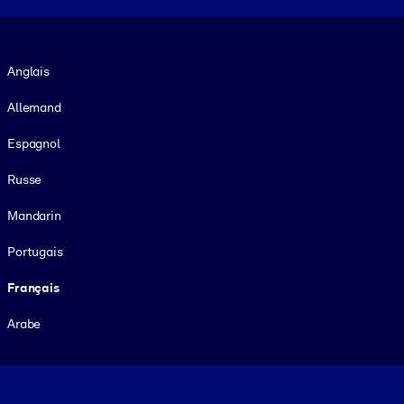
Langue
Anglais
Allemand
Espagnol
Russe
Mandarin
Portugais
Français
Arabe
Footer legal