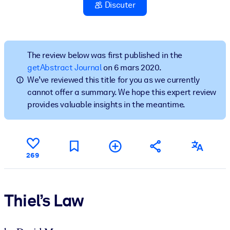
Bâtissez une main-d'œuvre plus saine et plus résiliente.
Discuter
PAR SYSTÈME
Pour LMS/LXP
The review below was first published in the
Intégrez des connaissances vérifiées et concises dans votre
getAbstract Journal
on 6 mars 2020.
LMS/LXP pour de meilleurs résultats d'apprentissage.
We’ve reviewed this title for you as we currently
cannot offer a summary. We hope this expert review
Pour bibliothèques d'entreprise
provides valuable insights in the meantime.
Enrichissez votre bibliothèque d'entreprise avec des connaissanc
commerciales fiables et prêtes à l'emploi.
Pour les systèmes d’IA
269
Alimentez vos systèmes d'IA avec des connaissances fiables et
structurées pour améliorer les résultats.
Thiel’s Law