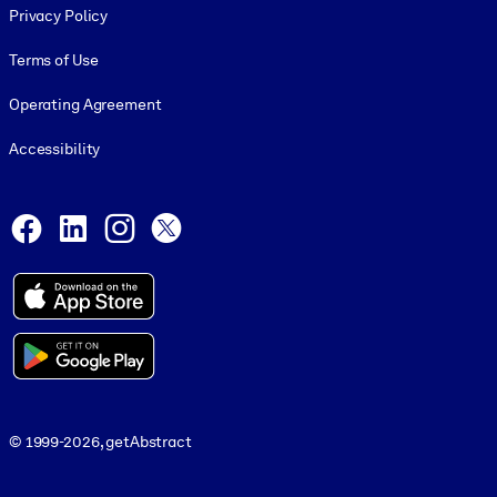
Privacy Policy
Terms of Use
Operating Agreement
Accessibility
Social and Apps
Facebook
LinkedIn
Instagram
X
© 1999-2026, getAbstract
© 1999-2026, getAbstract