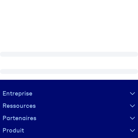
Visually hidden Text
Entreprise
Ressources
Partenaires
Produit