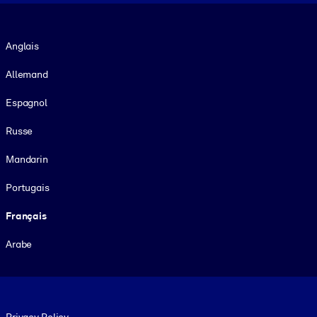
Langue
Anglais
Allemand
Espagnol
Russe
Mandarin
Portugais
Français
Arabe
Footer legal