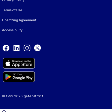
Privacy Policy
Terms of Use
Operating Agreement
Accessibility
Social and Apps
Facebook
LinkedIn
Instagram
X
© 1999-2026, getAbstract
© 1999-2026, getAbstract