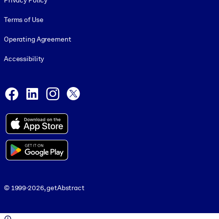
Privacy Policy
Terms of Use
Operating Agreement
Accessibility
Social and Apps
Facebook
LinkedIn
Instagram
X
© 1999-2026, getAbstract
© 1999-2026, getAbstract