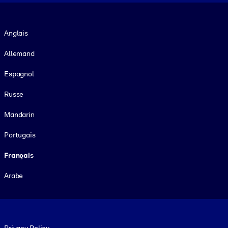
Langue
Anglais
Allemand
Espagnol
Russe
Mandarin
Portugais
Français
Arabe
Footer legal