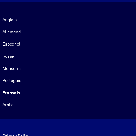
Langue
Anglais
Allemand
Espagnol
Russe
Mandarin
Portugais
Français
Arabe
Footer legal