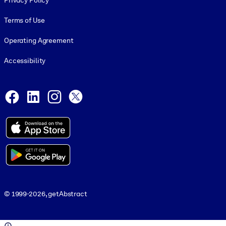
Privacy Policy
Terms of Use
Operating Agreement
Accessibility
Social and Apps
Facebook
LinkedIn
Instagram
X
© 1999-2026, getAbstract
© 1999-2026, getAbstract