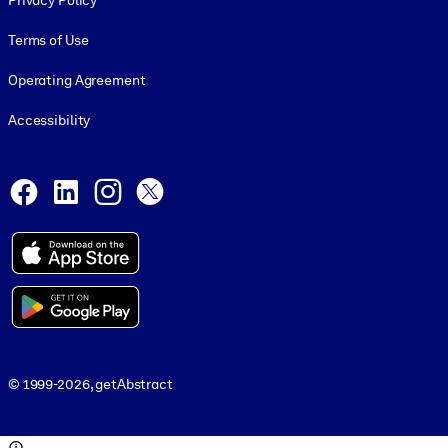
Privacy Policy
Terms of Use
Operating Agreement
Accessibility
Social and Apps
Facebook
LinkedIn
Instagram
X
© 1999-2026, getAbstract
© 1999-2026, getAbstract