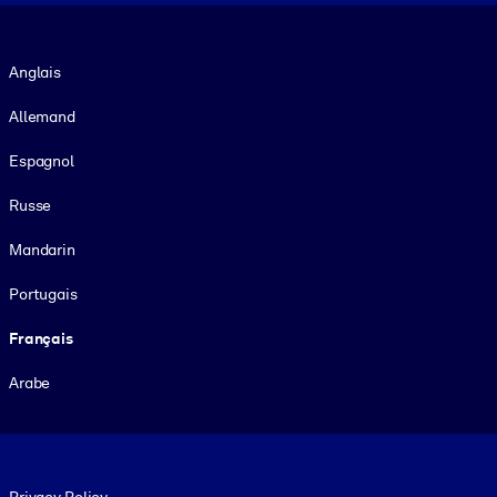
Langue
Anglais
Allemand
Espagnol
Russe
Mandarin
Portugais
Français
Arabe
Footer legal