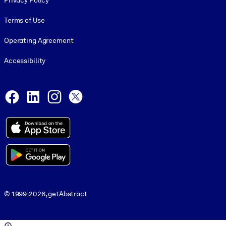
Privacy Policy
Terms of Use
Operating Agreement
Accessibility
Social and Apps
Facebook
LinkedIn
Instagram
X
© 1999-2026, getAbstract
© 1999-2026, getAbstract