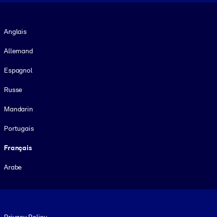
Langue
Anglais
Allemand
Espagnol
Russe
Mandarin
Portugais
Français
Arabe
Footer legal