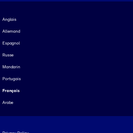
Langue
Anglais
Allemand
Espagnol
Russe
Mandarin
Portugais
Français
Arabe
Footer legal