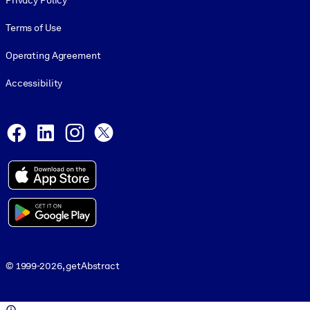
Privacy Policy
Terms of Use
Operating Agreement
Accessibility
Social and Apps
Facebook
LinkedIn
Instagram
X
© 1999-2026, getAbstract
© 1999-2026, getAbstract