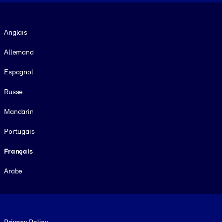
Langue
Anglais
Allemand
Espagnol
Russe
Mandarin
Portugais
Français
Arabe
Footer legal