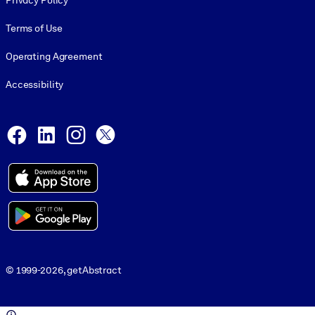
Privacy Policy
Terms of Use
Operating Agreement
Accessibility
Social and Apps
Facebook
LinkedIn
Instagram
X
© 1999-2026, getAbstract
© 1999-2026, getAbstract