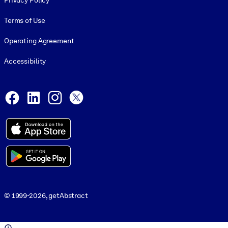
Privacy Policy
Terms of Use
Operating Agreement
Accessibility
Social and Apps
Facebook
LinkedIn
Instagram
X
© 1999-2026, getAbstract
© 1999-2026, getAbstract