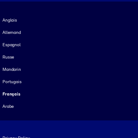
Langue
Anglais
Allemand
Espagnol
Russe
Mandarin
Portugais
Français
Arabe
Footer legal