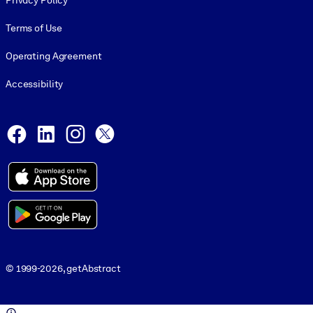
Privacy Policy
Terms of Use
Operating Agreement
Accessibility
Social and Apps
Facebook
LinkedIn
Instagram
X
© 1999-2026, getAbstract
© 1999-2026, getAbstract