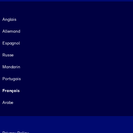
Langue
Anglais
Allemand
Espagnol
Russe
Mandarin
Portugais
Français
Arabe
Footer legal