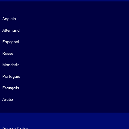
Langue
Anglais
Allemand
Espagnol
Russe
Mandarin
Portugais
Français
Arabe
Footer legal