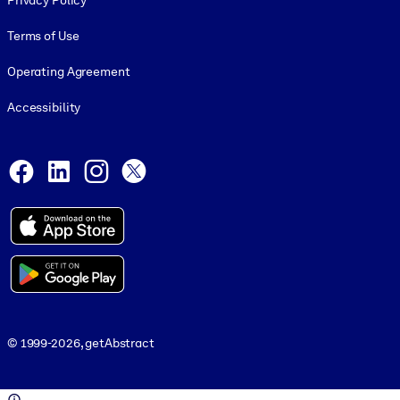
Privacy Policy
Terms of Use
Operating Agreement
Accessibility
Social and Apps
Facebook
LinkedIn
Instagram
X
© 1999-2026, getAbstract
© 1999-2026, getAbstract