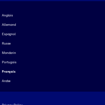
Langue
Anglais
Allemand
Espagnol
Russe
Mandarin
Portugais
Français
Arabe
Footer legal