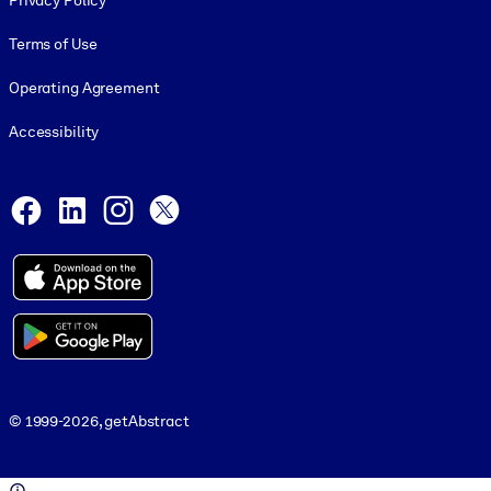
Privacy Policy
Terms of Use
Operating Agreement
Accessibility
Social and Apps
Facebook
LinkedIn
Instagram
X
© 1999-2026, getAbstract
© 1999-2026, getAbstract