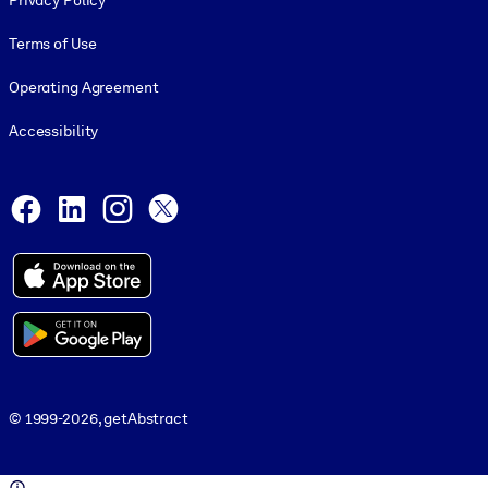
Privacy Policy
Terms of Use
Operating Agreement
Accessibility
Social and Apps
Facebook
LinkedIn
Instagram
X
© 1999-2026, getAbstract
© 1999-2026, getAbstract