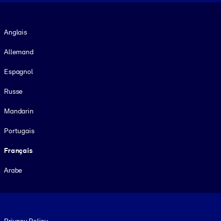
Langue
Anglais
Allemand
Espagnol
Russe
Mandarin
Portugais
Français
Arabe
Footer legal