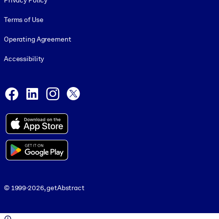
Privacy Policy
Terms of Use
Operating Agreement
Accessibility
Social and Apps
Facebook
LinkedIn
Instagram
X
© 1999-2026, getAbstract
© 1999-2026, getAbstract