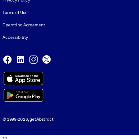
Privacy Policy
Terms of Use
Operating Agreement
Accessibility
Social and Apps
Facebook
LinkedIn
Instagram
X
© 1999-2026, getAbstract
© 1999-2026, getAbstract