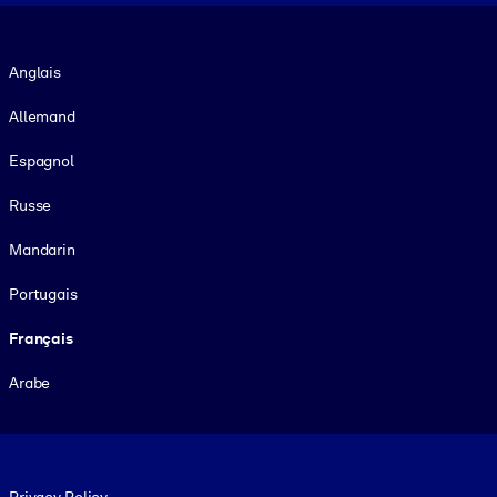
Langue
Anglais
Allemand
Espagnol
Russe
Mandarin
Portugais
Français
Arabe
Footer legal