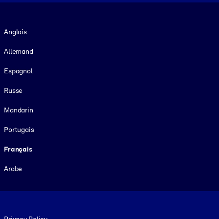
Langue
Anglais
Allemand
Espagnol
Russe
Mandarin
Portugais
Français
Arabe
Footer legal