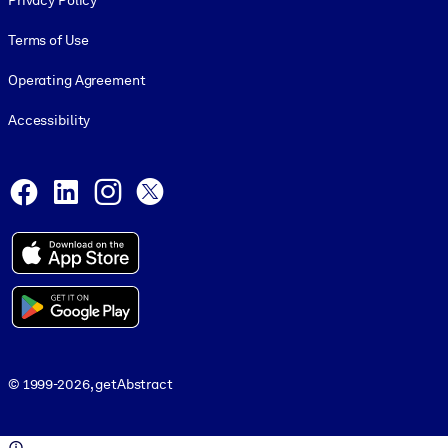
Privacy Policy
Terms of Use
Operating Agreement
Accessibility
Social and Apps
Facebook
LinkedIn
Instagram
X
© 1999-2026, getAbstract
© 1999-2026, getAbstract