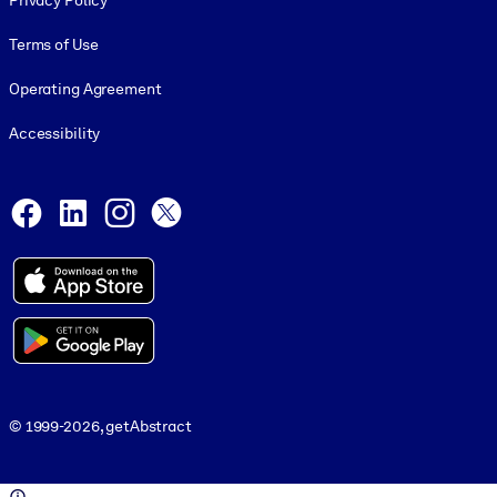
Privacy Policy
Terms of Use
Operating Agreement
Accessibility
Social and Apps
Facebook
LinkedIn
Instagram
X
© 1999-2026, getAbstract
© 1999-2026, getAbstract