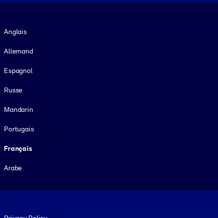
Langue
Anglais
Allemand
Espagnol
Russe
Mandarin
Portugais
Français
Arabe
Footer legal