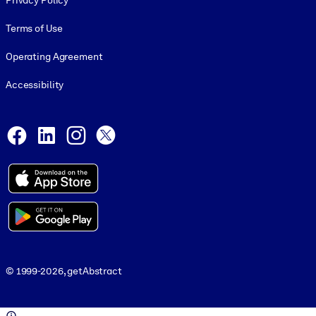
Privacy Policy
Terms of Use
Operating Agreement
Accessibility
Social and Apps
Facebook
LinkedIn
Instagram
X
© 1999-2026, getAbstract
© 1999-2026, getAbstract