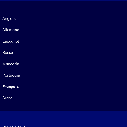
Langue
Anglais
Allemand
Espagnol
Russe
Mandarin
Portugais
Français
Arabe
Footer legal