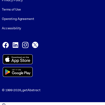
Privacy Policy
Terms of Use
Operating Agreement
Accessibility
Social and Apps
Facebook
LinkedIn
Instagram
X
© 1999-2026, getAbstract
© 1999-2026, getAbstract