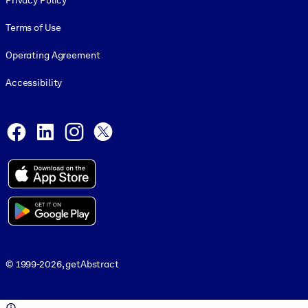
Privacy Policy
Terms of Use
Operating Agreement
Accessibility
Social and Apps
Facebook
LinkedIn
Instagram
X
© 1999-2026, getAbstract
© 1999-2026, getAbstract