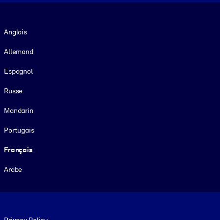
Langue
Anglais
Allemand
Espagnol
Russe
Mandarin
Portugais
Français
Arabe
Footer legal