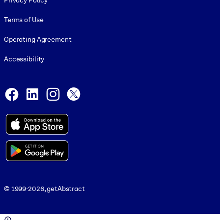
Privacy Policy
Terms of Use
Operating Agreement
Accessibility
Social and Apps
Facebook
LinkedIn
Instagram
X
© 1999-2026, getAbstract
© 1999-2026, getAbstract