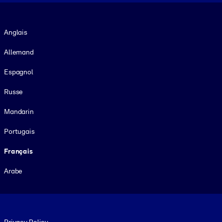
Langue
Anglais
Allemand
Espagnol
Russe
Mandarin
Portugais
Français
Arabe
Footer legal