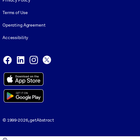
Privacy Policy
Terms of Use
Operating Agreement
Accessibility
Social and Apps
Facebook
LinkedIn
Instagram
X
© 1999-2026, getAbstract
© 1999-2026, getAbstract