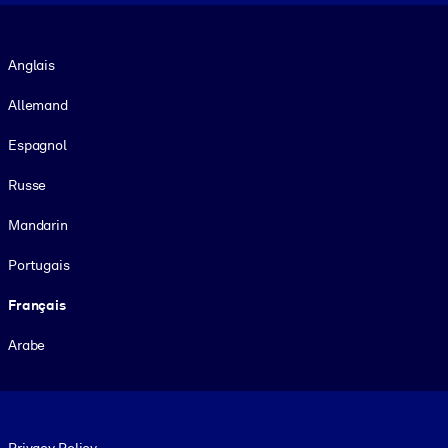
Langue
Anglais
Allemand
Espagnol
Russe
Mandarin
Portugais
Français
Arabe
Footer legal