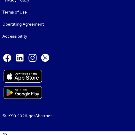
Privacy Policy
Terms of Use
Operating Agreement
Accessibility
Social and Apps
Facebook
LinkedIn
Instagram
X
© 1999-2026, getAbstract
© 1999-2026, getAbstract