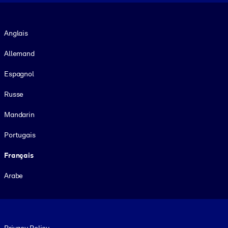
Langue
Anglais
Allemand
Espagnol
Russe
Mandarin
Portugais
Français
Arabe
Footer legal