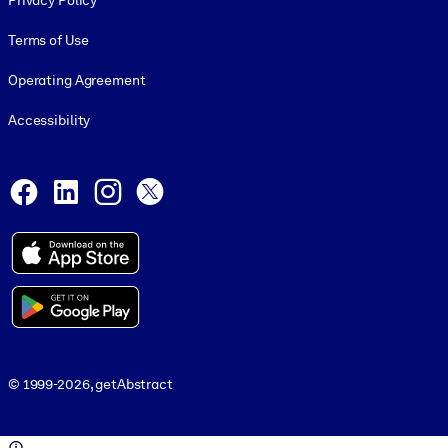
Privacy Policy
Terms of Use
Operating Agreement
Accessibility
Social and Apps
Facebook
LinkedIn
Instagram
X
© 1999-2026, getAbstract
© 1999-2026, getAbstract