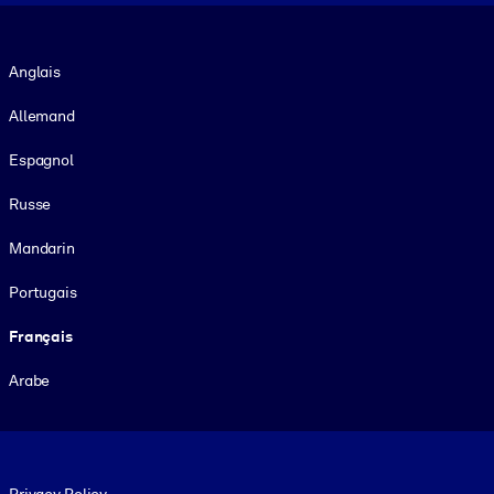
Langue
Anglais
Allemand
Espagnol
Russe
Mandarin
Portugais
Français
Arabe
Footer legal