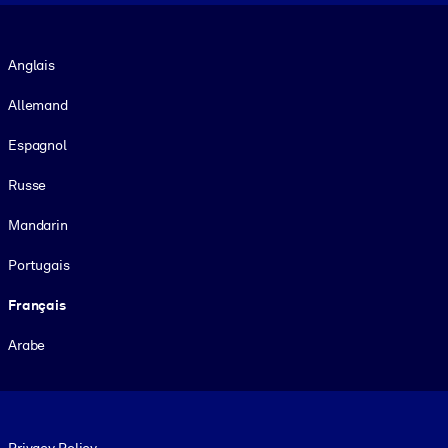
Langue
Anglais
Allemand
Espagnol
Russe
Mandarin
Portugais
Français
Arabe
Footer legal