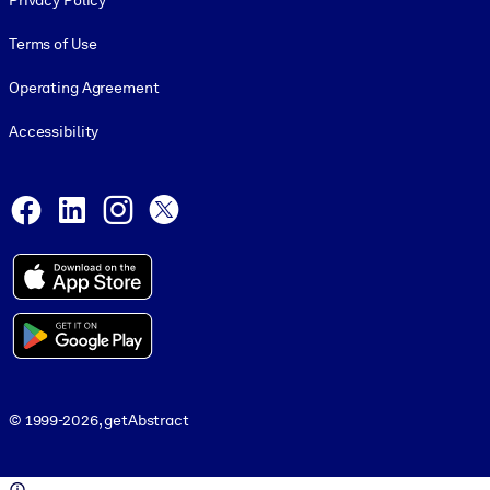
Privacy Policy
Terms of Use
Operating Agreement
Accessibility
Social and Apps
Facebook
LinkedIn
Instagram
X
© 1999-2026, getAbstract
© 1999-2026, getAbstract