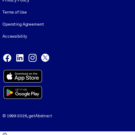
Privacy Policy
Terms of Use
Operating Agreement
Accessibility
Social and Apps
Facebook
LinkedIn
Instagram
X
© 1999-2026, getAbstract
© 1999-2026, getAbstract