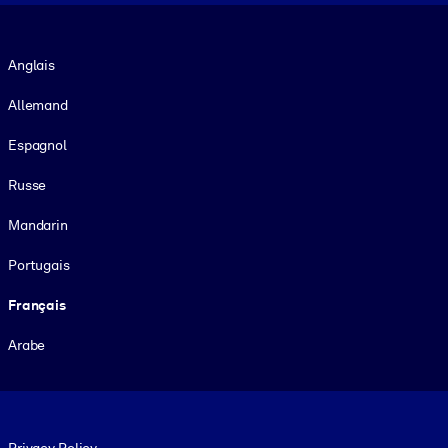
Langue
Anglais
Allemand
Espagnol
Russe
Mandarin
Portugais
Français
Arabe
Footer legal