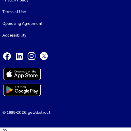
Privacy Policy
Terms of Use
Operating Agreement
Accessibility
Social and Apps
Facebook
LinkedIn
Instagram
X
© 1999-2026, getAbstract
© 1999-2026, getAbstract