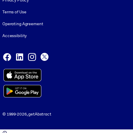
Privacy Policy
Terms of Use
Operating Agreement
Accessibility
Social and Apps
Facebook
LinkedIn
Instagram
X
© 1999-2026, getAbstract
© 1999-2026, getAbstract