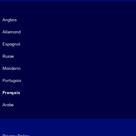
Langue
Anglais
Allemand
Espagnol
Russe
Mandarin
Portugais
Français
Arabe
Footer legal