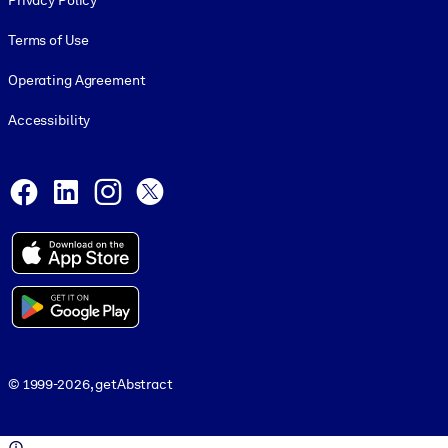
Privacy Policy
Terms of Use
Operating Agreement
Accessibility
Social and Apps
Facebook
LinkedIn
Instagram
X
© 1999-2026, getAbstract
© 1999-2026, getAbstract