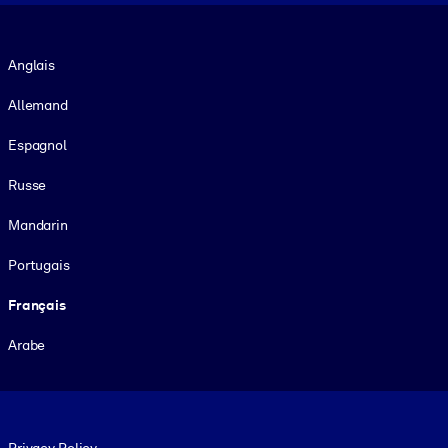
Langue
Anglais
Allemand
Espagnol
Russe
Mandarin
Portugais
Français
Arabe
Footer legal