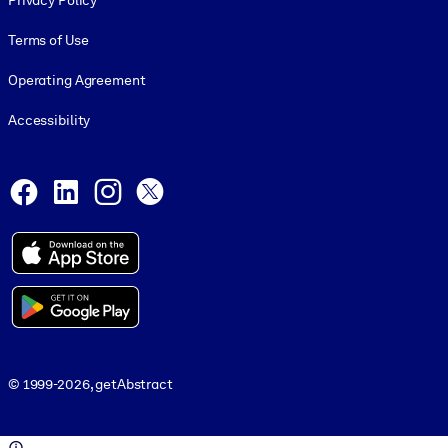
Privacy Policy
Terms of Use
Operating Agreement
Accessibility
Social and Apps
Facebook
LinkedIn
Instagram
X
© 1999-2026, getAbstract
© 1999-2026, getAbstract