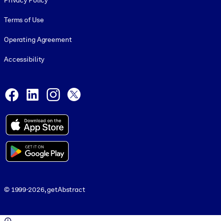
Privacy Policy
Terms of Use
Operating Agreement
Accessibility
Social and Apps
Facebook
LinkedIn
Instagram
X
© 1999-2026, getAbstract
© 1999-2026, getAbstract