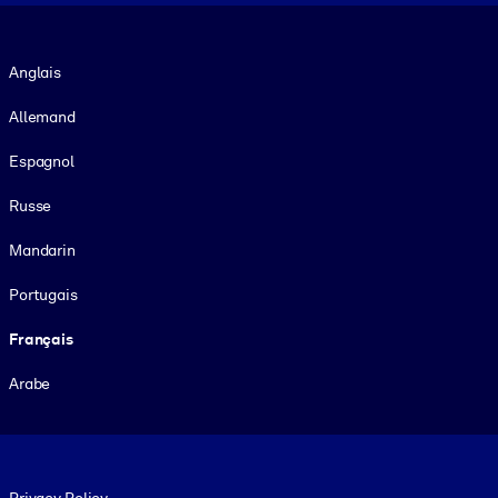
Langue
Anglais
Allemand
Espagnol
Russe
Mandarin
Portugais
Français
Arabe
Footer legal