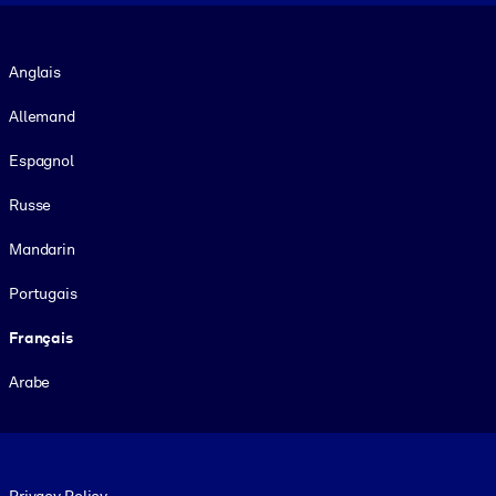
Langue
Anglais
Allemand
Espagnol
Russe
Mandarin
Portugais
Français
Arabe
Footer legal