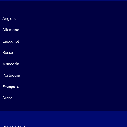
Langue
Anglais
Allemand
Espagnol
Russe
Mandarin
Portugais
Français
Arabe
Footer legal