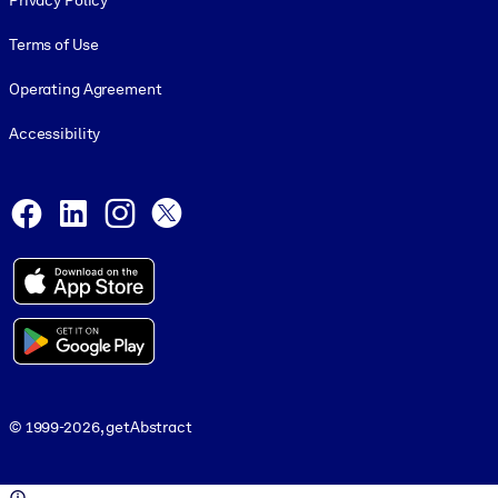
Privacy Policy
Terms of Use
Operating Agreement
Accessibility
Social and Apps
Facebook
LinkedIn
Instagram
X
© 1999-2026, getAbstract
© 1999-2026, getAbstract