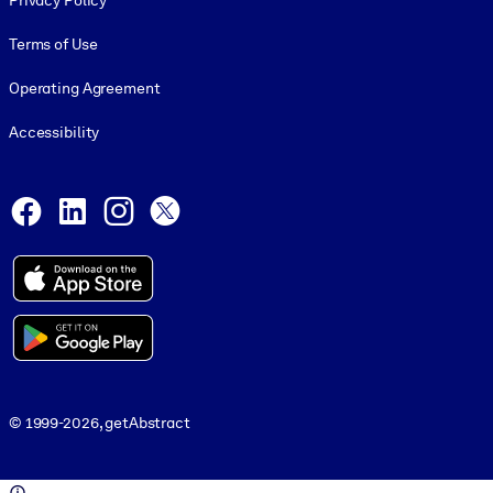
Privacy Policy
Terms of Use
Operating Agreement
Accessibility
Social and Apps
Facebook
LinkedIn
Instagram
X
© 1999-2026, getAbstract
© 1999-2026, getAbstract