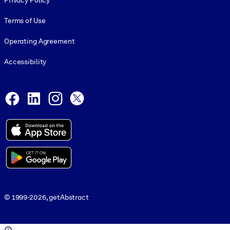
Privacy Policy
Terms of Use
Operating Agreement
Accessibility
Social and Apps
Facebook
LinkedIn
Instagram
X
© 1999-2026, getAbstract
© 1999-2026, getAbstract