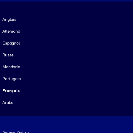
Langue
Anglais
Allemand
Espagnol
Russe
Mandarin
Portugais
Français
Arabe
Footer legal