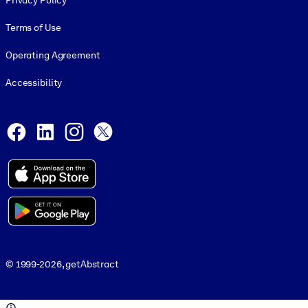
Privacy Policy
Terms of Use
Operating Agreement
Accessibility
Social and Apps
Facebook
LinkedIn
Instagram
X
© 1999-2026, getAbstract
© 1999-2026, getAbstract