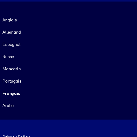
Langue
Anglais
Allemand
Espagnol
Russe
Mandarin
Portugais
Français
Arabe
Footer legal