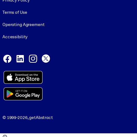
Privacy Policy
Terms of Use
Operating Agreement
Accessibility
Social and Apps
Facebook
LinkedIn
Instagram
X
© 1999-2026, getAbstract
© 1999-2026, getAbstract