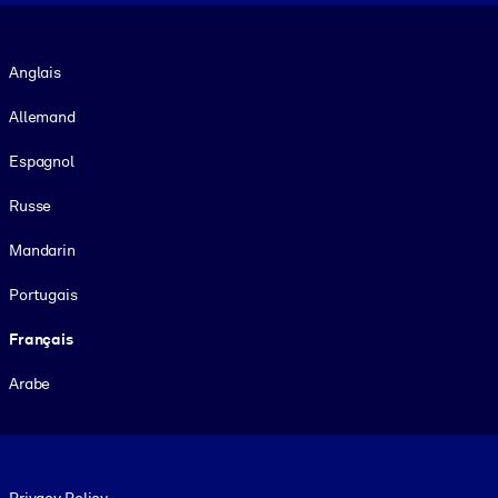
Langue
Anglais
Allemand
Espagnol
Russe
Mandarin
Portugais
Français
Arabe
Footer legal