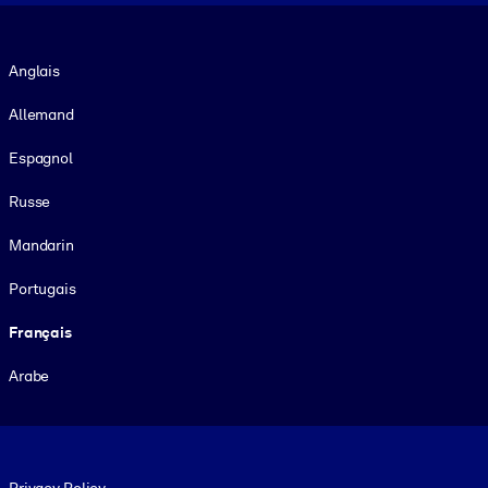
Langue
Anglais
Allemand
Espagnol
Russe
Mandarin
Portugais
Français
Arabe
Footer legal