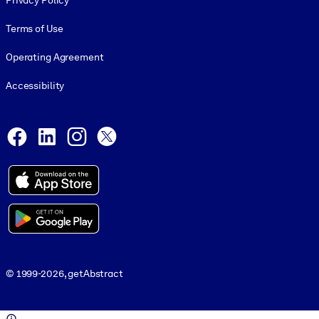
Privacy Policy
Terms of Use
Operating Agreement
Accessibility
Social and Apps
Facebook
LinkedIn
Instagram
X
© 1999-2026, getAbstract
© 1999-2026, getAbstract