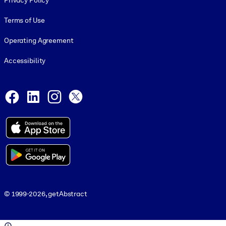
Privacy Policy
Terms of Use
Operating Agreement
Accessibility
Social and Apps
Facebook
LinkedIn
Instagram
X
© 1999-2026, getAbstract
© 1999-2026, getAbstract