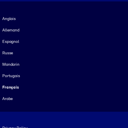
Langue
Anglais
Allemand
Espagnol
Russe
Mandarin
Portugais
Français
Arabe
Footer legal