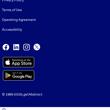
Privacy Policy
Terms of Use
Operating Agreement
Accessibility
Social and Apps
Facebook
LinkedIn
Instagram
X
© 1999-2026, getAbstract
© 1999-2026, getAbstract