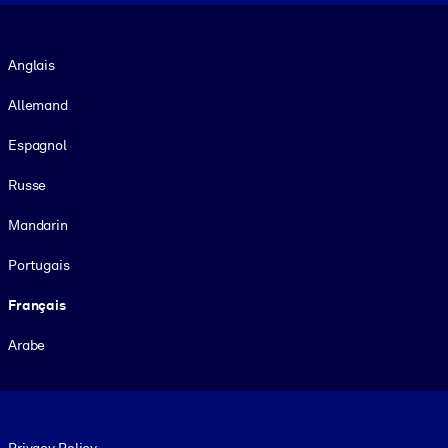
Langue
Anglais
Allemand
Espagnol
Russe
Mandarin
Portugais
Français
Arabe
Footer legal