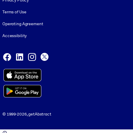
Privacy Policy
Terms of Use
Operating Agreement
Accessibility
Social and Apps
Facebook
LinkedIn
Instagram
X
© 1999-2026, getAbstract
© 1999-2026, getAbstract