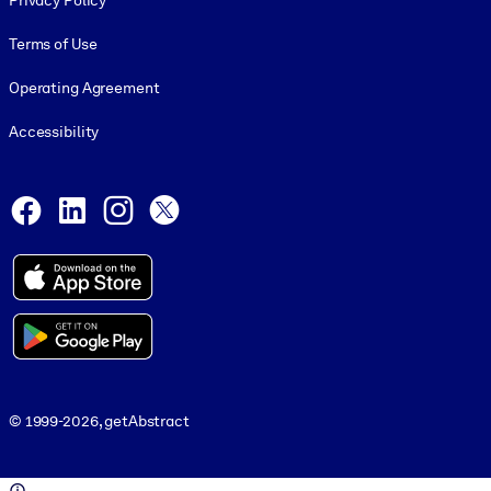
Privacy Policy
Terms of Use
Operating Agreement
Accessibility
Social and Apps
Facebook
LinkedIn
Instagram
X
© 1999-2026, getAbstract
© 1999-2026, getAbstract