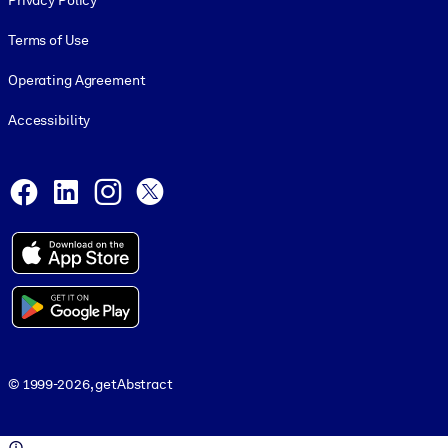
Privacy Policy
Terms of Use
Operating Agreement
Accessibility
Social and Apps
Facebook
LinkedIn
Instagram
X
© 1999-2026, getAbstract
© 1999-2026, getAbstract