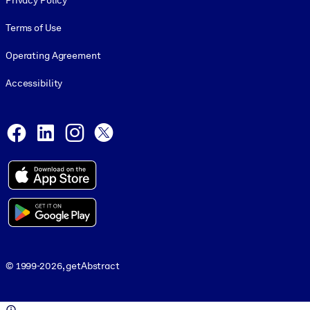
Privacy Policy
Terms of Use
Operating Agreement
Accessibility
Social and Apps
Facebook
LinkedIn
Instagram
X
© 1999-2026, getAbstract
© 1999-2026, getAbstract