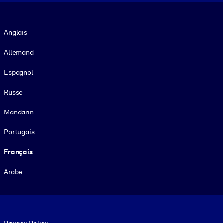
Langue
Anglais
Allemand
Espagnol
Russe
Mandarin
Portugais
Français
Arabe
Footer legal